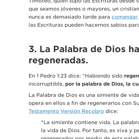
Timoteo, quien supo las Escrituras desde 
que seamos jóvenes o mayores, un cristia
nunca es demasiado tarde para
comenzar a
las Escrituras pueden hacernos sabios para 
3. La Palabra de Dios h
regeneradas.
En 1 Pedro 1:23 dice: “Habiendo sido
regen
incorruptible,
por la palabra de Dios, la 
La Palabra de Dios es una simiente de vid
opera en ellos a fin de regenerarlos con Su
Testamento Versión Recobro
dice:
“La simiente contiene vida. La palab
la vida de Dios. Por tanto, es viva y
regenerados por medio de esta palabra