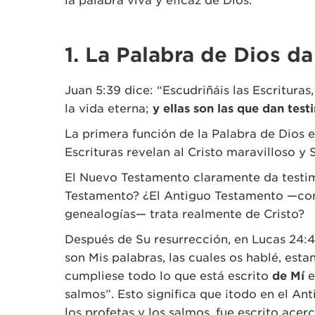
la palabra viva y eficaz de Dios.
1. La Palabra de Dios da
Juan 5:39 dice: “Escudriñáis las Escrituras
la vida eterna;
y ellas son las que dan tes
La primera función de la Palabra de Dios es
Escrituras revelan al Cristo maravilloso y 
El Nuevo Testamento claramente da testimo
Testamento? ¿El Antiguo Testamento —con 
genealogías— trata realmente de Cristo?
Después de Su resurrección, en Lucas 24:44
son Mis palabras, las cuales os hablé, est
cumpliese todo lo que está escrito
de Mí
e
salmos”. Esto significa que ¡todo en el Ant
los profetas y los salmos, fue escrito acerc