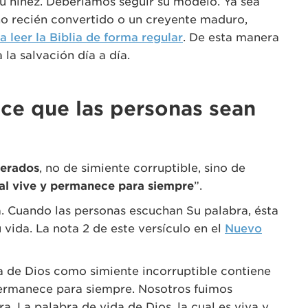
su niñez. Deberíamos seguir su modelo. Ya sea
no recién convertido o un creyente maduro,
 leer la Biblia de forma regular
. De esta manera
la salvación día a día.
ace que las personas sean
erados
, no de simiente corruptible, sino de
cual vive y permanece para siempre
”.
a. Cuando las personas escuchan Su palabra, ésta
 vida. La nota 2 de este versículo en el
Nuevo
ra de Dios como simiente incorruptible contiene
 permanece para siempre. Nosotros fuimos
. La palabra de vida de Dios, la cual es viva y