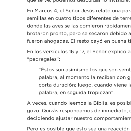
que se ve, podemos descuidar lo invisible
En Marcos 4, el Señor Jesús relató una p
semillas en cuatro tipos diferentes de ter
donde las aves se las comieron rápidament
brotaron pronto, pero se secaron debido al
fueron ahogadas. El resto cayó en buena ti
En los versículos 16 y 17, el Señor explicó 
“pedregales”:
“Éstos son asimismo los que son semb
palabra, al momento la reciben con 
corta duración; luego, cuando viene l
palabra, en seguida tropiezan”.
A veces, cuando leemos la Biblia, es posi
gozo. Quizás respondamos de inmediato, q
decidiendo ajustar nuestro comportamient
Pero es posible que esto sea una reacción 