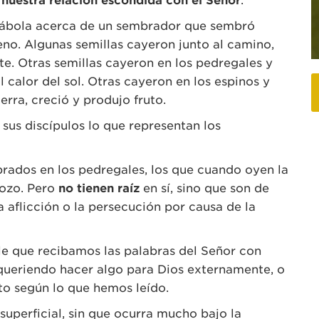
:
nuestra relación escondida con el Señor
.
arábola acerca de un sembrador que sembró
reno. Algunas semillas cayeron junto al camino,
e. Otras semillas cayeron en los pedregales y
 calor del sol. Otras cayeron en los espinos y
erra, creció y produjo fruto.
a sus discípulos lo que representan los
rados en los pedregales, los que cuando oyen la
gozo. Pero
no tienen raíz
en sí, sino que son de
a aflicción o la persecución por causa de la
ble que recibamos las palabras del Señor con
ueriendo hacer algo para Dios externamente, o
o según lo que hemos leído.
superficial, sin que ocurra mucho bajo la